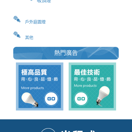
吸頂燈
戶外庭園燈
其他
熱門廣告