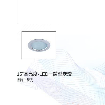
15"高亮度-LED一體型崁燈
品牌：舞光