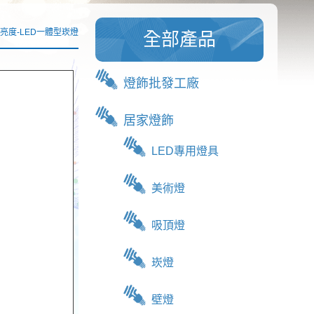
高亮度-LED一體型崁燈
全部產品
燈飾批發工廠
居家燈飾
LED專用燈具
美術燈
吸頂燈
崁燈
壁燈