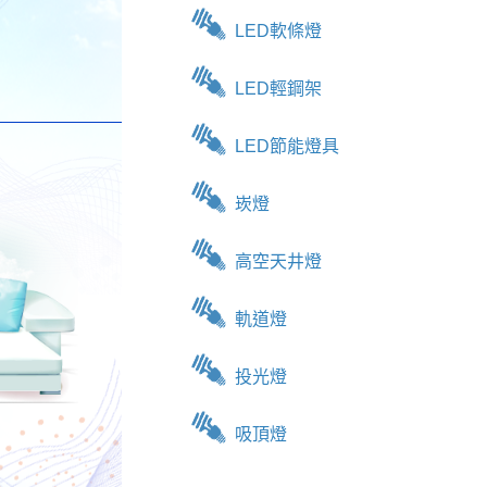
LED軟條燈
LED輕鋼架
LED節能燈具
崁燈
高空天井燈
軌道燈
投光燈
吸頂燈